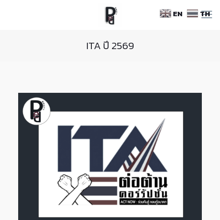
Skip
EN
TH
to
Content
ITA ปี 2569