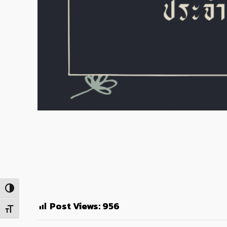
Toggle High Contrast
Post Views:
956
Toggle Font size