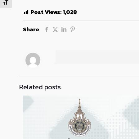
Toggle Font size
Post Views:
1,028
Share
Related posts