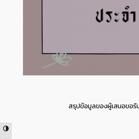
สรุปข้อมูลของ
ผู้เสนอขอร
Toggle High Contrast