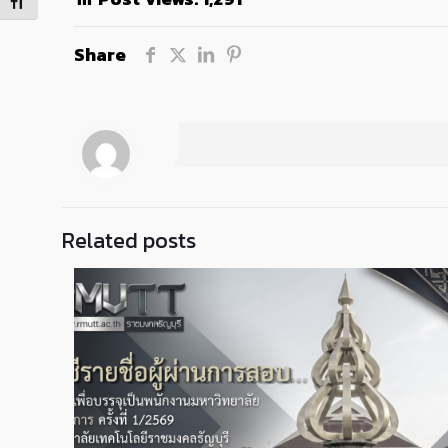
Toggle Font size
Share
Related posts