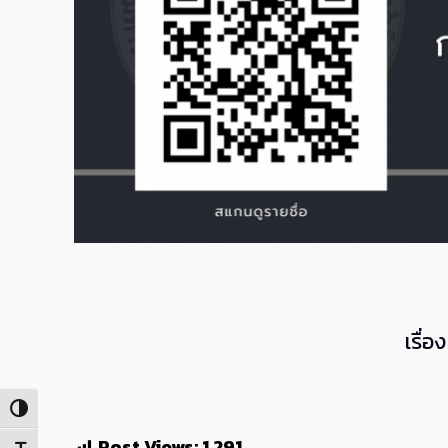
เรื่
Toggle High Contrast
Post Views:
1,291