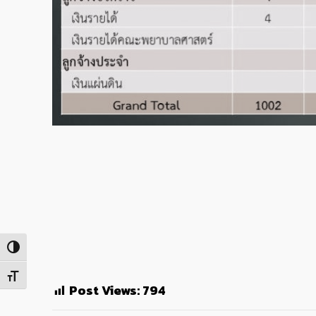
Toggle High Contrast
Toggle Font size
Post Views:
794